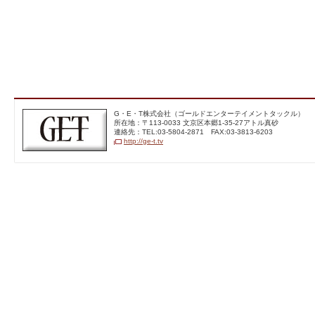
G・E・T株式会社（ゴー
G・E・T株式会社（ゴールドエンターテイメントタックル）
ルドエンターテイメントテ
所在地：〒113‐0033 文京区本郷1-35-27アトル真砂
レビジョン）
連絡先：TEL:03-5804-2871 FAX:03-3813-6203
http://ge-t.tv