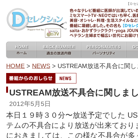
【Ｄセ
ミセスマートTV 
ホーム home
過去の放送内容 バックナン
パーソナリティ
女医
バー backnumber
personalities
HOME
>
NEWS
> USTREAM放送不具合に関
USTREAM放送不具合に関しま
2012年5月5日
本日１９時３０分〜放送予定でした US
テムの不具合により放送が出来ておりませ
におきましては、この様な不具合が多