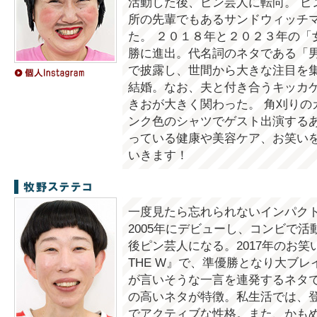
活動した後、ピン芸人に転向。 ピ
所の先輩でもあるサンドウィッチ
た。 ２０１８年と２０２３年の「女芸
勝に進出。代名詞のネタである「
で披露し、世間から大きな注目を集
結婚。なお、夫と付き合うキッカ
きおが大きく関わった。 角刈りの
ンク色のシャツでゲスト出演する
っている健康や美容ケア、お笑い
いきます！
牧野ステテコ
一度見たら忘れられないインパク
2005年にデビューし、コンビで活
後ピン芸人になる。2017年のお笑
THE W』で、準優勝となり大ブ
が言いそうな一言を連発するネタ
の高いネタが特徴。私生活では、
でアクティブな性格。また、かも