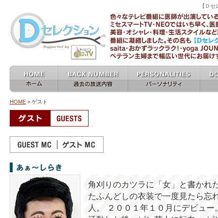
【Ｄセ
ミセスマートTV 
ホーム home
過去の放送内容 バックナン
パーソナリティ
女医
バー backnumber
personalities
HOME
> ゲスト
ゲストMC
あぁ～しらき
角刈りのカツラに「女」と書かれ
たふんどしの衣装で一度見たら忘
人。 ２００１年１０月にデビュー