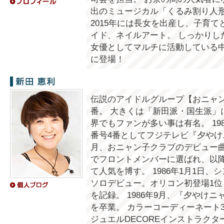
出のミュージカル「くるみ割り人形」
2015年には長女を出産し、子育て
イド、ネイルアート。 しっかりし
女優としてマルチに活動している
に登場！
新田恵利
伝説のアイドルグループ【おニャ
番。 大きくは「新田派・国生派」
界でもファンが多い事は有名。 19
番号4番としてフジテレビ『夕やけ
月、おニャン子クラブのデビュー
でフロントメンバーに選ばれ、以
て人気を博す。 1986年1月1日
ソロデビュー。オリコン初登場1位
を記録。 1986年9月、『夕やけ
を卒業。 カラーコーディーネート
ジュエルDECOREインストラク