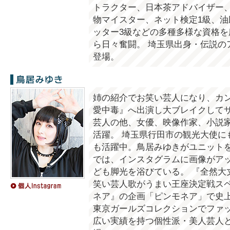
トラクター、日本茶アドバイザー
物マイスター、ネット検定1級、油
ッター3級などの多種多様な資格を
ら日々奮闘。 埼玉県出身・伝説の
登場。
鳥居みゆき
姉の紹介でお笑い芸人になり、カ
愛中毒』へ出演し大ブレイクしてサ
芸人の他、女優、映像作家、小説
活躍。 埼玉県行田市の観光大使に
も活躍中。鳥居みゆきがユニット
では、インスタグラムに画像がア
ども脚光を浴びている。 『全然大
笑い芸人歌がうまい王座決定戦ス
ネア』の企画「ピンモネア」で史上
東京ガールズコレクションでファ
広い実績を持つ個性派・美人芸人