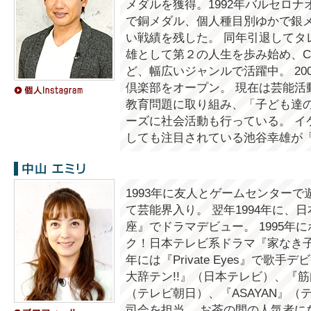
メダルを獲得。1992年バルセロ
で銅メダル、個人種目別ゆかで銀
い戦績を残した。 同年引退してタ
雄として第２の人生を歩み始め、
ど、幅広いジャンルで活躍中。 20
倶楽部をオープン。 現在は芸能活
教育問題に取り組み、「子ども達
ーズに社会活動も行っている。 イ
しても注目されている池谷幸雄が
中山エミリ
1993年に友人とゲームセンター
て芸能界入り。 翌年1994年に、
座』でドラマデビュー。 1995年
ク！日本テレビ系ドラマ『家なき子2
年には『Private Eyes』で歌手
大辞テン!!』（日本テレビ）、『筋
（テレビ朝日）、『ASAYAN』
司会を担当。 お茶の間の人気者にな