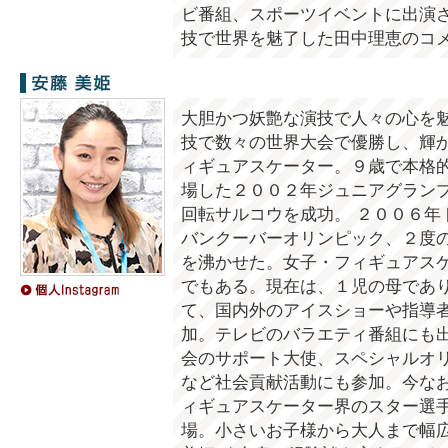
ビ番組、スポーツイベントに出演さ
技で世界を魅了した田中理恵のコ
安藤美姫
大胆かつ妖艶な演技で人々の心を
技で数々の世界大会で優勝し、輝
ィギュアスケーター。９歳で本格
場した２００２年ジュニアグラン
回転サルコウを成功。 ２００６年
バンクーバーオリンピック、２度
を沸かせた。女子・フィギュアス
でもある。現在は、１児の母であ
て、国内外のアイスショーや指導
加。テレビのバラエティ番組にも
会のサポート大使、スペシャルオ
など社会貢献活動にも参加。今な
ィギュアスケーター界のスター選
場。小さいお子様から大人まで幅