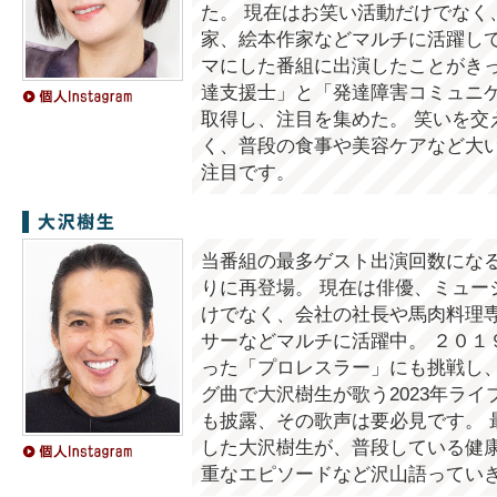
た。 現在はお笑い活動だけでなく
家、絵本作家などマルチに活躍して
マにした番組に出演したことがきっ
達支援士」と「発達障害コミュニ
取得し、注目を集めた。 笑いを交
く、普段の食事や美容ケアなど大
注目です。
大沢樹生
当番組の最多ゲスト出演回数になる
りに再登場。 現在は俳優、ミュー
けでなく、会社の社長や馬肉料理
サーなどマルチに活躍中。 ２０１
った「プロレスラー」にも挑戦し、
グ曲で大沢樹生が歌う2023年ラ
も披露、その歌声は要必見です。 
した大沢樹生が、普段している健
重なエピソードなど沢山語ってい