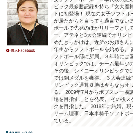
ピック最多勝記録を持ち「女大魔
トに初登場！ 現在の女子ソフトボ
が居たからと言っても過言でないほ
ボールで先発のほかリリーフとして
ー、アテネと3大会連続でオリンピ
めたきっかけは、近所のお姉さんに
年生からソフトボールを始める。 
フトボール部に所属。３年時には国体
オリンピックでは、チーム最年少の
その後、シドニーオリンピックで
では銅メダルを獲得。 ３大会連続
リンピック通算８勝は今もなおオ
る。 2009年7月からボブスレー
場を目指すことを発表。 その後ス
クを目指した。 2018年に結婚。
リーム理事、日本車椅子ソフトボ
ている。