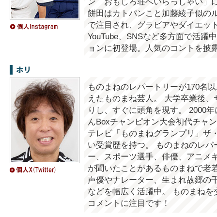
ン「おもしろ荘へいらっしゃい」
餅田はカトパンこと加藤綾子似の
で注目され、グラビアやダイエッ
YouTube、SNSなど多方面で活
ョンに初登場。人気のコントを披
ホリ
ものまねのレパートリーが170名
えたものまね芸人。 大学卒業後、
りし、すぐに頭角を現す。 2000
んBoxチャンピオン大会初代チャンピ
テレビ「ものまねグランプリ」ザ
い受賞歴を持つ。 ものまねのレパ
ー、スポーツ選手、俳優、アニメ
が聞いたことがあるものまねで老若
声優やナレーター、生まれ故郷の
などを幅広く活躍中。 ものまねを
コメントに注目です！