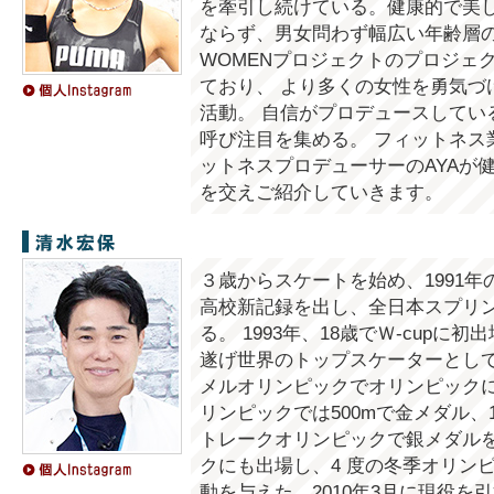
を牽引し続けている。健康的で美
ならず、男女問わず幅広い年齢層の
WOMENプロジェクトのプロジェ
ており、 より多くの女性を勇気づ
活動。 自信がプロデュースしてい
呼び注目を集める。 フィットネス
ットネスプロデューサーのAYAが
を交えご紹介していきます。
清水宏保
３歳からスケートを始め、1991
高校新記録を出し、全日本スプリ
る。 1993年、18歳でＷ-cup
遂げ世界のトップスケーターとして注
メルオリンピックでオリンピックに初
リンピックでは500mで金メダル、1
トレークオリンピックで銀メダルを
クにも出場し、4 度の冬季オリン
動を与えた。2010年3月に現役