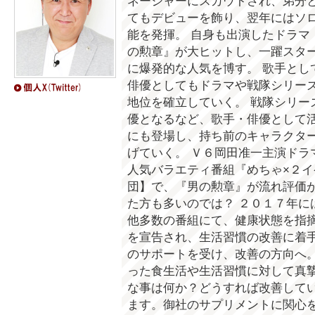
ネージャーにスカウトされ、弟分
てもデビューを飾り、翌年にはソ
能を発揮。 自身も出演したドラマ
の勲章』が大ヒットし、一躍スタ
に爆発的な人気を博す。 歌手とし
俳優としてもドラマや戦隊シリー
地位を確立していく。 戦隊シリー
優となるなど、歌手・俳優として
にも登場し、持ち前のキャラクタ
げていく。 Ｖ６岡田准一主演ドラ
人気バラエティ番組『めちゃ×２
団】で、『男の勲章』が流れ評価
た方も多いのでは？ ２０１７年に
他多数の番組にて、健康状態を指
を宣告され、生活習慣の改善に着
のサポートを受け、改善の方向へ。
った食生活や生活習慣に対して真
な事は何か？どうすれば改善して
ます。御社のサプリメントに関心を