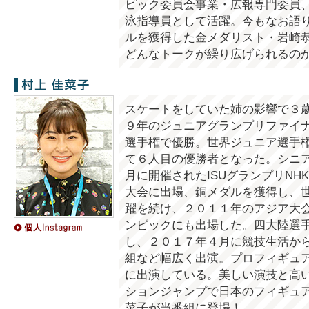
ピック委員会事業・広報専門委員
泳指導員として活躍。今もなお語
ルを獲得した金メダリスト・岩崎
どんなトークが繰り広げられるの
村上佳菜子
スケートをしていた姉の影響で３
９年のジュニアグランプリファイ
選手権で優勝。世界ジュニア選手
て６人目の優勝者となった。シニ
月に開催されたISUグランプリN
大会に出場、銅メダルを獲得し、
躍を続け、２０１１年のアジア大
ンピックにも出場した。四大陸選
し、２０１７年４月に競技生活か
組など幅広く出演。プロフィギュ
に出演している。美しい演技と高
ションジャンプで日本のフィギュ
菜子が当番組に登場！