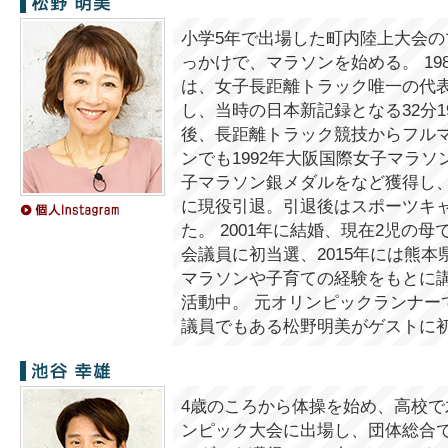
松野明美
小学5年で出場した町内陸上大会の
っかけで、マラソンを始める。 19
は、女子長距離トラック唯一の代表で
し、当時の日本新記録となる32分1
後、長距離トラック競技からフルマ
ンでも1992年大阪国際女子マラソ
子マラソン銀メダルをなど獲得し、輝
に現役引退。引退後はスポーツキ
た。 2001年に結婚、現在2児の母
会議員に初当選、2015年には熊本
マラソンや子育ての経験をもとに
活動中。 元オリンピックランナー
議員でもある松野明美がゲストに
池谷幸雄
4歳のころから体操を始め、高校で才
ンピック大会に出場し、団体総合