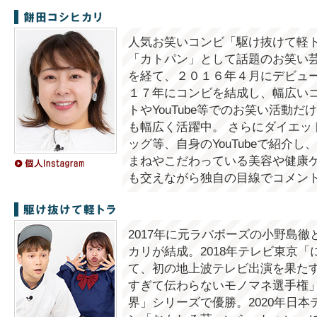
餅田コシヒカリ
人気お笑いコンビ「駆け抜けて軽
「カトパン」として話題のお笑い芸
を経て、２０１６年４月にデビュー
１７年にコンビを結成し、幅広いコ
トやYouTube等でのお笑い活動
も幅広く活躍中。 さらにダイエッ
ッグ等、自身のYouTubeで紹介
まねやこだわっている美容や健康
も交えながら独自の目線でコメン
駆け抜けて軽トラ
2017年に元ラバボーズの小野島
カリが結成。2018年テレビ東京
て、初の地上波テレビ出演を果たす
すぎて伝わらないモノマネ選手権
界」シリーズで優勝。2020年日