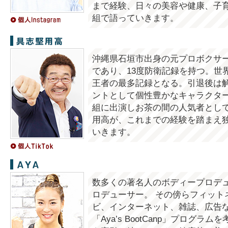
まで経験、日々の美容や健康、子
組で語っていきます。
具志堅用高
沖縄県石垣市出身の元プロボクサー
であり、13度防衛記録を持つ。世
王者の最多記録となる。引退後は
ントとして個性豊かなキャラクタ
組に出演しお茶の間の人気者とし
用高が、これまでの経験を踏まえ独
いきます。
AYA
数多くの著名人のボディープロデ
ロデューサー。 その傍らフィット
ビ、インターネット、雑誌、広告
「Aya’s BootCanp」プログ