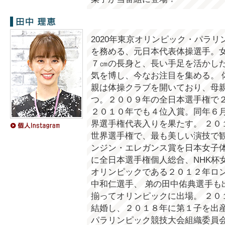
田中理恵
2020年東京オリンピック・パラ
を務める、元日本代表体操選手。
７㎝の長身と、長い手足を活かし
気を博し、今なお注目を集める。 
親は体操クラブを開いており、母
つ。２００９年の全日本選手権で
２０１０年でも４位入賞。同年６月
界選手権代表入りを果たす。 ２０
世界選手権で、最も美しい演技で
ンジン・エレガンス賞を日本女子体
に全日本選手権個人総合、NHK杯
オリンピックである２０１２年ロ
中和仁選手、 弟の田中佑典選手も
揃ってオリンピックに出場。 ２０
結婚し、２０１８年に第１子を出産
パラリンピック競技大会組織委員