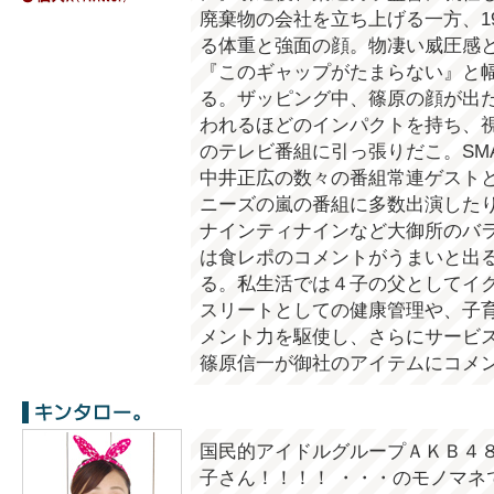
廃棄物の会社を立ち上げる一方、19
る体重と強面の顔。物凄い威圧感
『このギャップがたまらない』と
る。ザッピング中、篠原の顔が出
われるほどのインパクトを持ち、
のテレビ番組に引っ張りだこ。SM
中井正広の数々の番組常連ゲスト
ニーズの嵐の番組に多数出演した
ナインティナインなど大御所のバ
は食レポのコメントがうまいと出
る。私生活では４子の父としてイ
スリートとしての健康管理や、子
メント力を駆使し、さらにサービ
篠原信一が御社のアイテムにコメ
キンタロー。
国民的アイドルグループＡＫＢ４
子さん！！！！ ・・・のモノマネ