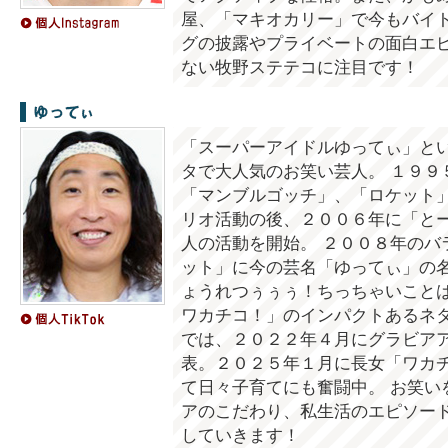
屋、「マキオカリー」で今もバイ
グの披露やプライベートの面白エ
ない牧野ステテコに注目です！
ゆってぃ
「スーパーアイドルゆってぃ」と
タで大人気のお笑い芸人。 １９９
「マンブルゴッチ」、「ロケット
リオ活動の後、２００６年に「と
人の活動を開始。 ２００８年のバ
ット」に今の芸名「ゆってぃ」の
ょうれつぅぅぅ！ちっちゃいこと
ワカチコ！」のインパクトあるネタ
では、２０２２年４月にグラビア
表。２０２５年１月に長女「ワカ
て日々子育てにも奮闘中。 お笑い
アのこだわり、私生活のエピソー
していきます！