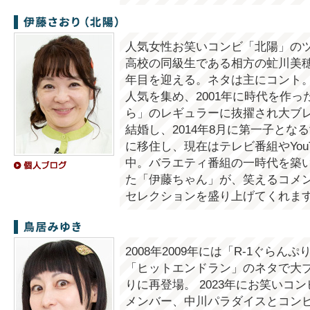
伊藤さおり（北陽）
人気女性お笑いコンビ「北陽」のツ
高校の同級生である相方の虻川美穂
年目を迎える。ネタは主にコント
人気を集め、2001年に時代を作
ら」のレギュラーに抜擢され大ブレ
結婚し、2014年8月に第一子と
に移住し、現在はテレビ番組やYou
中。バラエティ番組の一時代を築
た「伊藤ちゃん」が、笑えるコメ
セレクションを盛り上げてくれま
鳥居みゆき
2008年2009年には「R-1ぐら
「ヒットエンドラン」のネタで大
りに再登場。 2023年にお笑いコ
メンバー、中川パラダイスとコン