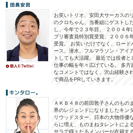
団長安田
お笑いトリオ、安田大サーカスのリ
のクロちゃん、当番組にゲストした
し、今年で２３年目。 ２００４年
プリ審査員特別賞受賞、２００６
受賞。 お笑いだけでなく、ロード
ース、潜水、フルマラソン・アイ
トしても大活躍。 最近では役者と
仕事の幅を年々広げている。 多方
なコメントではなく、沢山経験さ
で商品をPRしていきます。
キンタロー。
ＡＫＢ４８の前田敦子さんのもの
界のレジェンドになりましたキンタ
リウッドスター、日本の大物俳優
らに増え、ものまねタレントによ
サラで錚々たるメンバーが在籍す