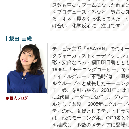
ス数も重なりブームになった商品は
をプロデュースするなど、豊富な
る、オネエ界を引っ張ってきた、
け合い、化学反応にも注目です！
飯田圭織
テレビ東京系『ASAYAN』での
クヴォーカリストオーディション
彩・安倍なつみ・福田明日香とと
1998年「モーニングコーヒー」で
アイドルグループ不毛時代に、颯
ルグループへと成長したモーニング
モー娘。を引っ張る。2001年に
に2代目リーダーに就任し、グル
ルとして君臨。 2005年にグルー
ティの他、女優としてテレビドラマ、
は、他のモーニング娘。OG9名と
を結成し、多数のメディアに登場し