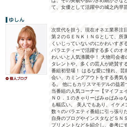
は、その美貌や肌のきめ細かさなど
て、女優として活躍中の城之内早
ゆしん
次世代を担う、現在オネエ業界注
第２のＧＥＮＫＩＮＧとして、所属
くいじっていないのにかわいすぎ
バラエティーで活躍する多くのオ
わいいと人気沸騰中！ 大物司会者
タレントや、多くの芸人が絶賛す
番組初登場！ はるな愛に憧れ、芸
会い、カミングアウトをする勇気
る。 他にもカリスマモデルの益若
当番組の人気コーナー【マイフェ
ＮＯ．１のきゃりーぱみゅぱみゅ
も幅広い。 美人でもあり、イケメ
数々のバラエティ番組に引っ張りだ
自身のブログやインスタなどＳＮ
プリメントなどを紹介し、参考に