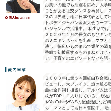
お笑いの他でも活躍を広め、大学
ことがある社交ダンスを再開し、
スの世界選手権に日本代表として出
トボディジャパン金沢大会ウーマ
いジャンルで活躍中。 私生活では
２０２０年１月の長女のちびキン
のミニキンちゃんを出産。ママとし
演し、幅広いものまねで爆笑の渦
番組で初披露するものまねだけじ
ア、子育てのエピソードなどを語
愛内里菜
２００３年に第５４回紅白歌合戦
ビューし、大ブレイク。透き通る
曲の全作詞も担当し、アルバムは
枚がTOP１０入りしている。 現
やYouTubeやSNSの配信活動な
ち、ママとしても日々奮闘中。 歌