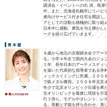
講演会・イベントへの出 演、執筆
中。また、北海道札幌市にリハビ
者向けサービス付き住宅を開設し
アとしての活動も積極的に取り組ん
日本中に感動、勇気を与え輝かし
ークを繰り広げていきます。
青木愛
８歳から地元の京都踏水会でアー
る。小学４年生で国内大会のジュ
１年、長年日本のアーティスティ
を築いた代表的な指導者である井
ィックスイミングに所属。２００
で銀メダル獲得。２００８年北京
年少で北京オリンピック出場を果
京オリンピックを最後に現役を引
行う傍ら、モデルやタレント、レ
る。美貌と才能を持ち合わせ、美