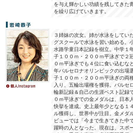
を与え輝かしい功績を残してきた
を繰り広げていきます。
岩崎恭子
３姉妹の次女。姉が水泳をしてい
グスクールで水泳を習い始める。
水路学童日本記録を樹立。中学１
子１００ｍ・２００ｍ平泳ぎで２
０ｍ平泳ぎでも４位に食い込むな
年バルセロナオリンピックの出場
子１００ｍ・２００ｍ平泳ぎの両
入り、五輪出場権を獲得。バルセ
輪新記録＆自己の生涯ベスト記録
０ｍ平泳ぎでの金メダルは、日本
快挙を達成。史上最年少となる１
ル獲得し、世界中が注目。金メダ
ビューでは「今まで生きてきた中
躍時の人となった。現在は、スポ