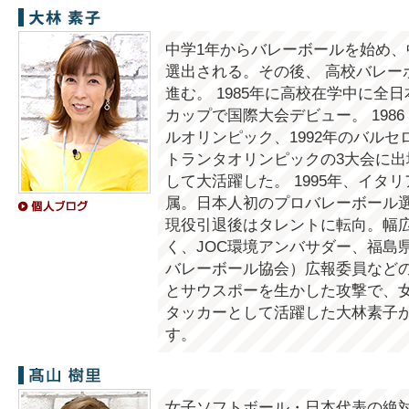
大林素子
中学1年からバレーボールを始め、
選出される。その後、 高校バレー
進む。 1985年に高校在学中に全
カップで国際大会デビュー。 1986
ルオリンピック、1992年のバルセロ
トランタオリンピックの3大会に
して大活躍した。 1995年、イタ
属。日本人初のプロバレーボール選手
現役引退後はタレントに転向。幅
く、JOC環境アンバサダー、福島
バレーボール協会）広報委員などの
とサウスポーを生かした攻撃で、
タッカーとして活躍した大林素子
す。
髙山樹里
女子ソフトボール・日本代表の絶対