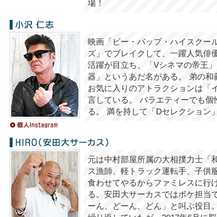
場！
小沢仁志
映画「ビー・バップ・ハイスクー
ズ」でブレイクして、一躍人気俳優
活躍が目立ち、「Vシネマの帝王」
器」というあだ名がある。 弟の和
お気に入りのアトラクションは「
言している。 バラエティーでも個
る。 満を持して「Dセレクション
HIRO（安田大サーカス）
元は中村部屋所属の大相撲力士「
ス漁師、軽トラック運転手、子供
食わせてやるからファミレスに行
る。安田大サーカスではボケ担当
ーん、どーん、どん」と叫ぶ役目