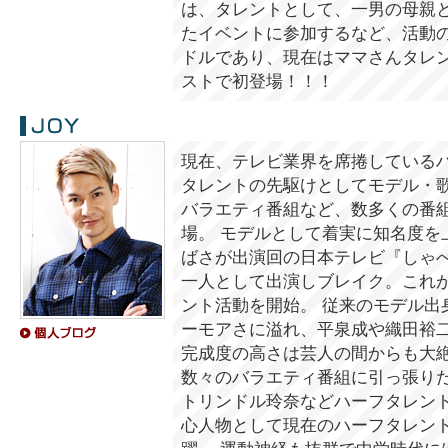
は、タレントとして、一男の母親
たイベントに参加するなど、活動の
ドルであり、現在はママさんタレ
ストで初登場！！！
JOY
現在、テレビ業界を席捲しているハ
タレントの先駆けとしてモデル・
バラエティ番組など、数多くの番
場。 モデルとして着実に知名度を
ばさが出演回の日本テレビ『しゃべくり
一人として出演しブレイク。これ
ント活動を開始。 従来のモデル出
ーモアさに溢れ、平泉成や織田裕
完成度の高さは芸人の間からも大
数々のバラエティ番組に引っ張りだ
トリンドル玲奈などハーフタレン
心人物として現在のハーフタレン