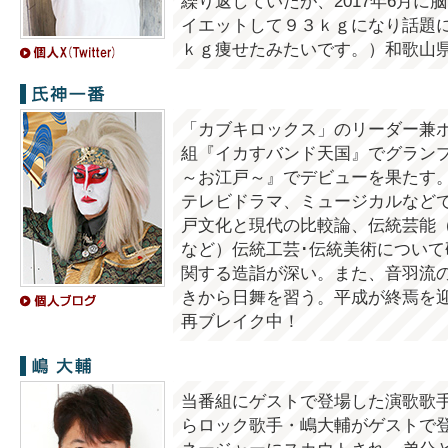
繰り返していたが、2017年6月
イエットして９３ｋｇになり話題
ｋｇ痩せたみたいです。）和歌山
氏神一番
「カブキロックス」のリーダー兼ボ
組『イカすバンド天国』でグランプリ
～お江戸～』でデビューを果たす
テレビドラマ、ミュージカルなど
戸文化と現代の比較論、伝統芸能（
など）伝統工芸･伝統美術について
関する造詣が深い。また、音羽流
きから日舞を習う。平成が終焉を
再ブレイク中！
嶋大輔
当番組にゲストで登場した演歌歌
らロック歌手・嶋大輔がゲストで登