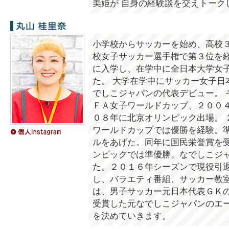
美姫が 自身の経験談を交えトーク
丸山桂里奈
小学校からサッカーを始め、高校
校女子サッカー選手権で第３位を
に入学し、在学中に全日本大学女
た。 大学在学中にサッカー女子日
でしこジャパンの代表デビュー。 
ＦＡ女子ワールドカップ、２００
０８年に北京オリンピック出場。 
ワールドカップでは優勝を経験。
ルをあげた。同年に国民栄誉賞を受
ンピックでは準優勝。なでしこジ
た。２０１６年シーズンで現役引退
し、バラエティ番組、サッカー教室
は、男子サッカー元日本代表ＧＫの
受賞した元なでしこジャパンのエ
を決めていきます。