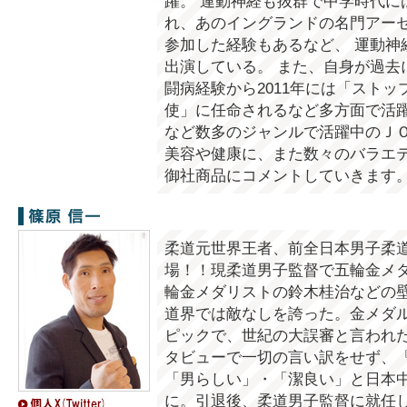
躍。 運動神経も抜群で中学時代に
れ、あのイングランドの名門アーセ
参加した経験もあるなど、 運動神
出演している。 また、自身が過去
闘病経験から2011年には「スト
使」に任命されるなど多方面で活躍
など数多のジャンルで活躍中のＪ
美容や健康に、また数々のバラエ
御社商品にコメントしていきます
篠原信一
柔道元世界王者、前全日本男子柔
場！！現柔道男子監督で五輪金メ
輪金メダリストの鈴木桂治などの
道界では敵なしを誇った。金メダ
ピックで、世紀の大誤審と言われ
タビューで一切の言い訳をせず、『
「男らしい」・「潔良い」と日本
に。引退後、柔道男子監督に就任