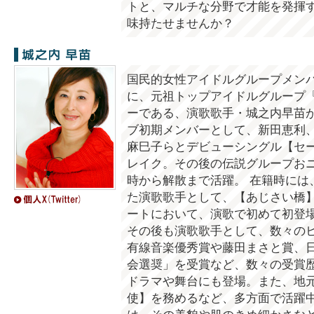
トと、マルチな分野で才能を発揮
味持たせませんか？
城之内早苗
国民的女性アイドルグループメン
に、元祖トップアイドルグループ
ーである、演歌歌手・城之内早苗が
ブ初期メンバーとして、新田恵利
麻巳子らとデビューシングル【セ
レイク。その後の伝説グループお
時から解散まで活躍。 在籍時には
た演歌歌手として、【あじさい橋
ートにおいて、演歌で初めて初登
その後も演歌歌手として、数々の
有線音楽優秀賞や藤田まさと賞、
会選奨」を受賞など、数々の受賞歴
ドラマや舞台にも登場。また、地
使】を務めるなど、多方面で活躍中