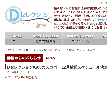
【Ｄセ
ミセスマートTV 
ホーム home
過去の放送内容 バックナン
パーソナリティ
女医
バー backnumber
personalities
HOME
>
NEWS
> Dセレクション#208のスカパー 12月放送スケジュール決定！
Dセレクション#208のスカパー 12月放送スケジュール決
2024年11月16日
2024年12月#208放送表