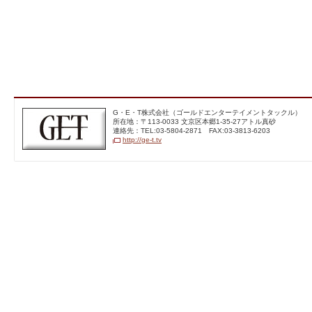
G・E・T株式会社（ゴー
G・E・T株式会社（ゴールドエンターテイメントタックル）
ルドエンターテイメントテ
所在地：〒113‐0033 文京区本郷1-35-27アトル真砂
レビジョン）
連絡先：TEL:03-5804-2871 FAX:03-3813-6203
http://ge-t.tv