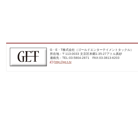
G・E・T株式会社（ゴー
G・E・T株式会社（ゴールドエンターテイメントタックル）
ルドエンターテイメントテ
所在地：〒113‐0033 文京区本郷1-35-27アトル真砂
レビジョン）
連絡先：TEL:03-5804-2871 FAX:03-3813-6203
http://ge-t.tv