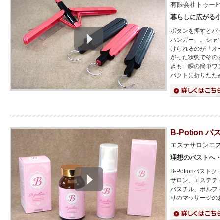
有限会社トゥー
暮らしに広がる
ボタンを押すとパ
ハンガー」。シャ
けられるのが「オ
がった状態でその
きも一瞬の簡単ワ
パクトに折りたた
詳細はこちら
B-Potion
エステサロンエ
理想のバストへ
B-Potionバ
サロン、エステテ
バスチル、ボルフ
りのマッサージの
詳細はこちら