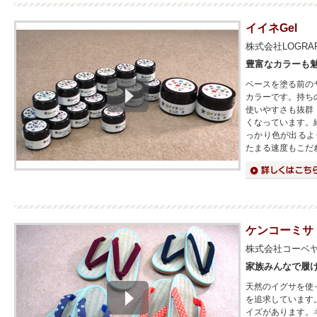
イイネGel
株式会社LOGRA
豊富なカラーも
ベースを塗る前の
カラーです。持ち
使いやすさも抜群
くなっています。
っかり色が出るよ
たまる速度もこだ
詳細はこちら
ケンコーミサ
株式会社コーベ
家族みんなで履
天然のイグサを使
を追求しています
イズがあります。