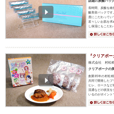
話題の炭酸パッ
長時間、炭酸を維
酸美容パックです
度にこだわってい
若々しいお肌を求
し保湿にもこだわ
詳細はこちら
『クリアポー
株式会社 村松
クリアポークの
創業85年の村松
共同で開発したブ
ヒレ、ロースなど
流通などの状況を
いるのがポイント
詳細はこちら