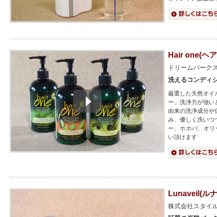
詳細はこちら
Hair one(ヘ
ドリームパーク
洗えるコンディ
厳選した天然オイ
ー」洗浄力が強い
由来の洗浄成分や
み、優しく洗いつ
ー、ホホバ、オリ
い頂けます
詳細はこちら
Lunaveil(
株式会社スタイ