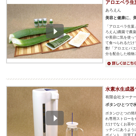
アロエベラ生
あろえん
美容と健康に、
「アロエベラ生葉
ろえん)農園で農
や美容に気を使っ
て食べられるだけ
数!「アロエヒバ
分を配合した植物
詳細はこちら
水素水生成器
有限会社ターナ
ボタンひとつで
ボタンひとつの簡
れ専用ストローを
だけでなくお茶や
ッチンにあうよう
ポイント。設置工