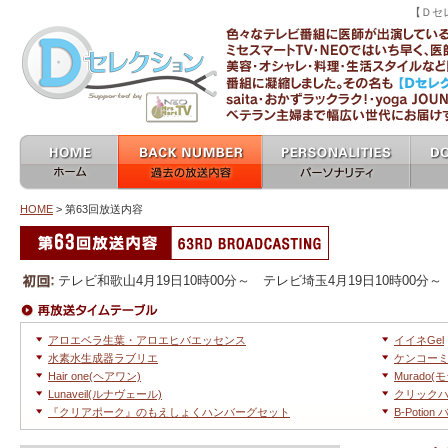
【Ｄセ
ミセスマートTV 
ホーム home
過去の放送内容 バックナン
パーソナリティ
女医
バー backnumber
personalities
HOME
> 第63回放送内容
他の放送回へ移動
第63回放送内容
テレビ和歌山4月19日10時00分～ テレビ埼玉4月19日10時00分～
タイムテーブル
アロエベラ生葉・アロエヒバエッセンス
イイネGel
水素水生成器ラブリエ
ケンコー
Hair one(ヘアワン)
Murad
Lunaveil(ルナヴェール)
クリック
『クリアポーク』のもえしょくハンバーグセット
B-Poti