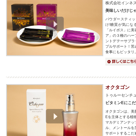
株式会社インネ
美味しいだけじ
パウダースティッ
け!糖質が気にな
「ルイボス」に美
ア」の３種のハー
ントデテーサブラ
プルサポート！苦
食事にもピッタリ
詳細はこちら
オクタゴン
トゥルーセンチ
ビタミンEにこ
オクタゴンは、美
Eを主体とする植
マカデミアンナッ
ル、メントールを
サポートするこだ