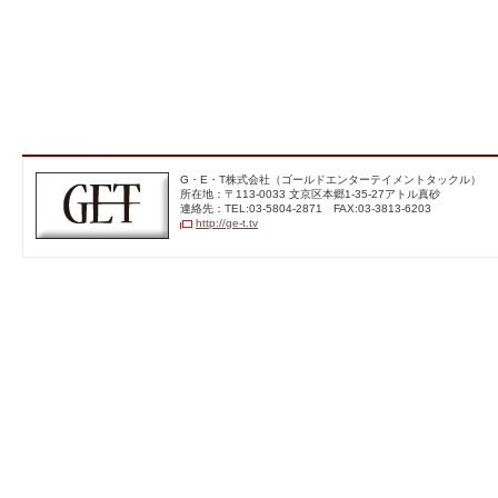
G・E・T株式会社（ゴー
G・E・T株式会社（ゴールドエンターテイメントタックル）
ルドエンターテイメントテ
所在地：〒113‐0033 文京区本郷1-35-27アトル真砂
レビジョン）
連絡先：TEL:03-5804-2871 FAX:03-3813-6203
http://ge-t.tv