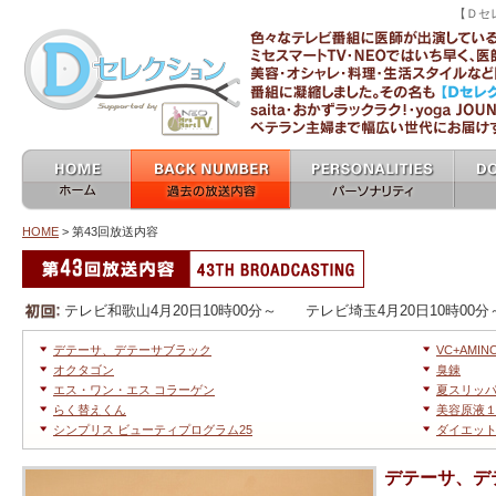
【Ｄセ
ミセスマートTV 
ホーム home
過去の放送内容 バックナン
パーソナリティ
女医
バー backnumber
personalities
HOME
> 第43回放送内容
他の放送回へ移動
第43回放送内容
テレビ和歌山4月20日10時00分～ テレビ埼玉4月20日10時00分
デテーサ、デテーサブラック
VC+AMIN
オクタゴン
臭錬
エス・ワン・エス コラーゲン
夏スリッ
らく替えくん
美容原液１
シンプリス ビューティプログラム25
ダイエッ
デテーサ、デ