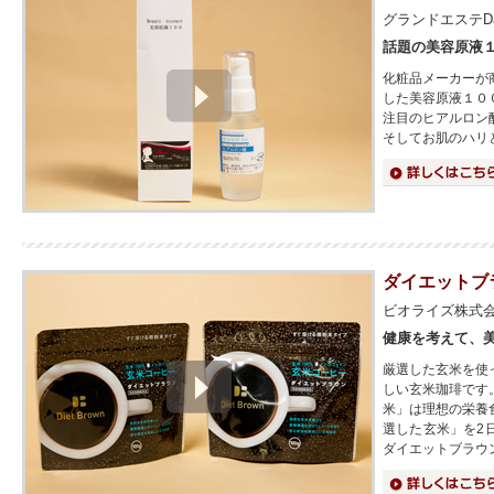
グランドエステDa
話題の美容原液
化粧品メーカーが
した美容原液１０
注目のヒアルロン
そしてお肌のハリ
詳細はこちら
ダイエットブ
ビオライズ株式
健康を考えて、
厳選した玄米を使
しい玄米珈琲です
米」は理想の栄養
選した玄米」を2
ダイエットブラウ
詳細はこちら