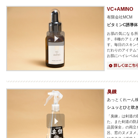
VC+AMINO
有限会社MCM
ビタミンC誘導
お肌の気になる所に
チ。8種のアミノ
す。毎日のスキン
だわりのアイテム
お肌にハイレベル
詳細はこちら
臭錬
あっとくれーん
シュッとひと吹
「臭錬」は剣道の
た。また剣道の防
品質保全」の両立
呂、窓のヌメヌメ