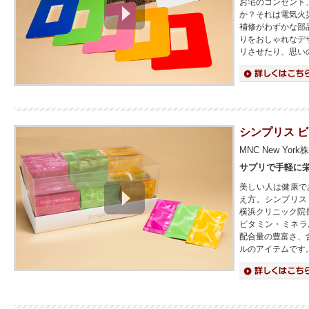
お宅のコンセント
か？それは電気火
補修がわずかな部
りをおしゃれなデ
リさせたり、思い
詳細はこちら
シンプリス 
MNC New Yor
サプリで手軽に
美しい人は健康で
え方。シンプリス
横浜クリニック院
ビタミン・ミネラ
配合量の豊富さ、
ルのアイテムです
詳細はこちら