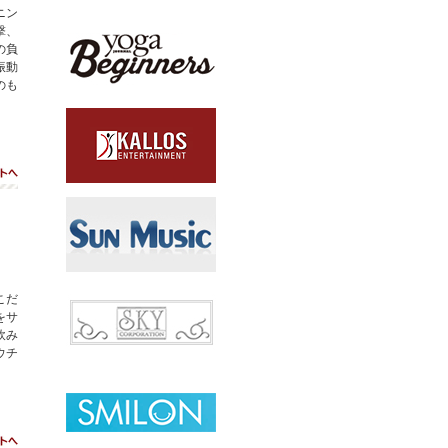
ニン
撃、
の負
振動
のも
ト
こだ
をサ
飲み
ウチ
ト