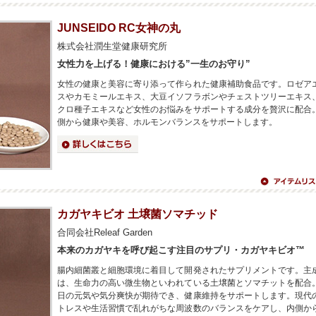
へ
JUNSEIDO RC女神の丸
株式会社潤生堂健康研究所
女性力を上げる！健康における”一生のお守り”
女性の健康と美容に寄り添って作られた健康補助食品です。ロゼア
スやカモミールエキス、大豆イソフラボンやチェストツリーエキス
クロ種子エキスなど女性のお悩みをサポートする成分を贅沢に配合
側から健康や美容、ホルモンバランスをサポートします。
詳細はこちら
アイテムリス
へ
カガヤキビオ 土壌菌ソマチッド
合同会社Releaf Garden
本来のカガヤキを呼び起こす注目のサプリ・カガヤキビオ™︎
腸内細菌叢と細胞環境に着目して開発されたサプリメントです。主
は、生命力の高い微生物といわれている土壌菌とソマチットを配合
日の元気や気分爽快が期待でき、健康維持をサポートします。現代
トレスや生活習慣で乱れがちな周波数のバランスをケアし、内側か