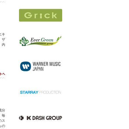
エキ
、ザ
。内
ト
成分
。毎
のス
らの