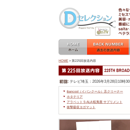
ホーム home
過去の放送内容 バックナン
バー backnumber
HOME
> 第225回放送内容
他の放送回へ移動
第225回放送内容
テレビ埼玉：2026年3月28日10時3
ibancool（イバンクール）舌クリーナー
ホタテリア
アラペット 5-ALA 蝦夷鹿 サプリメント
衝撃吸収ヨガマット