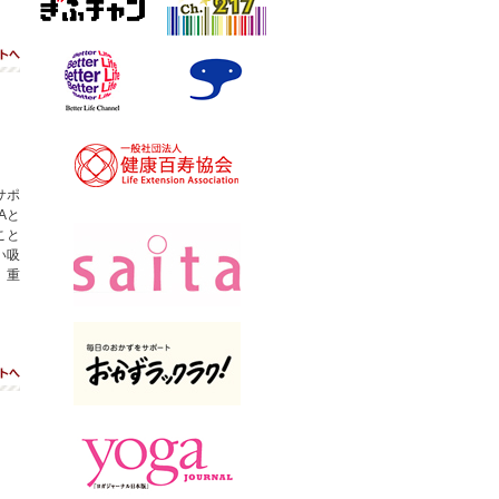
ベターライフチャン
スカパー！
ト
ネル
サポ
Aと
こと
い吸
、重
ト