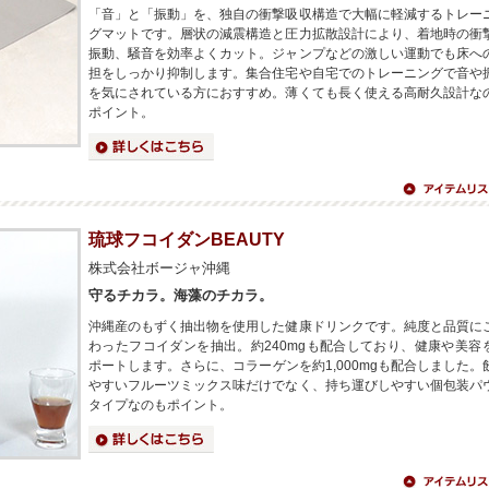
「音」と「振動」を、独自の衝撃吸収構造で大幅に軽減するトレー
グマットです。層状の減震構造と圧力拡散設計により、着地時の衝
振動、騒音を効率よくカット。ジャンプなどの激しい運動でも床へ
担をしっかり抑制します。集合住宅や自宅でのトレーニングで音や
を気にされている方におすすめ。薄くても長く使える高耐久設計な
ポイント。
詳細はこちら
アイテムリス
へ
琉球フコイダンBEAUTY
株式会社ボージャ沖縄
守るチカラ。海藻のチカラ。
沖縄産のもずく抽出物を使用した健康ドリンクです。純度と品質に
わったフコイダンを抽出。約240mgも配合しており、健康や美容
ポートします。さらに、コラーゲンを約1,000mgも配合しました。
やすいフルーツミックス味だけでなく、持ち運びしやすい個包装パ
タイプなのもポイント。
詳細はこちら
アイテムリス