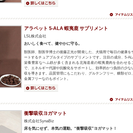
詳細はこちら
アイテムリス
へ
アラペット 5-ALA 蝦夷鹿 サプリメント
LSL株式会社
おいしく食べて、健やかに守る。
獣医師、獣医学博士の後藤正光が開発した、犬猫用で毎日の健康を
ートするチュアブルタイプのサプリメントです。注目の成分、5-AL
栄養豊富なヘム鉄が多く含まれる北海道産の蝦夷鹿肉を合わせる
で、エネルギー代謝や抗酸化をサポートし、効率的かつ負担の少な
収を導きます。品質管理にもこだわり、グルテンフリー、糖類ゼロ
金属フリーなのもポイント。
詳細はこちら
アイテムリス
へ
衝撃吸収ヨガマット
株式会社SynaBiz
床を気にせず、本気の運動。“衝撃吸収”ヨガマット！