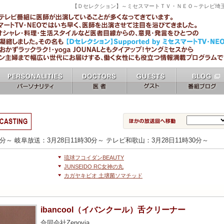
【Ｄセレクション】～ミセスマートＴＶ・ＮＥＯ～テレビ埼
ミセスマートTV NEO [ mrs mart TV NEO ]
パーソナリティ
女医 docters
ゲスト guests
番組ブログ blo
personalities
0分～ 岐阜放送：3月28日11時30分～ テレビ和歌山：3月28日11時30分～
琉球フコイダンBEAUTY
JUNSEIDO RC女神の丸
カガヤキビオ 土壌菌ソマチッド
ibancool（イバンクール）舌クリーナー
合同会社Zenovia