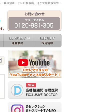
玉・岐阜放送・テレビ和歌山、ほかで絶賛放送中！
g
運営会社 company
採用情報 recruit