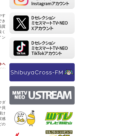
やす
でき
品質
長く
イン
ト
ウダ
テ貝
テレビ埼玉
テレビ和歌山
浸け
実感
どの
ぎふチャン
セレクトショッピン
グch.217