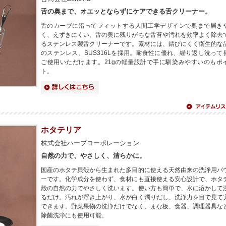
舌の奥まで、オエッとならずにケアできる舌クリーナー。
舌のカーブに沿ってフィットする人間工学デザインで奥まで届き
く、えずきにくい、舌の奥に残りがちな舌苔や汚れを効率よく除去
るステンレス製舌クリーナーです。素材には、錆びにくく衛生的な
のステンレス、SUS316Lを採用。耐食性に優れ、繰り返し洗って
ご使用いただけます。21gの軽量設計で手に馴染みやすいのもポ
ト。
詳細はこちら
アイテムリス
へ
ホタテリア
株式会社ハープコーポレーション
自然の力で、やさしく、清らかに。
国産のホタテ貝殻から生まれた多目的に使える天然由来の洗浄用パ
ーです。化学成分を使わず、食材にも直接使える安心設計で、ホタ
殻の自然の力でやさしく洗います。使い方も簡単で、水に溶かして
るだけ。汚れが浮き上がり、水が白く濁りだし、洗浄力を目で見て
できます。野菜果物の洗浄だけでなく、まな板、食器、調理器具な
除菌洗浄にも使用可能。