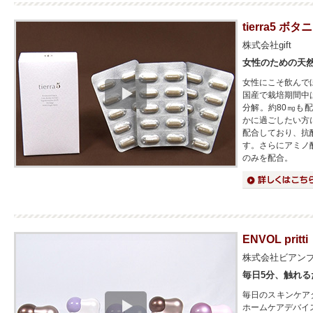
tierra5 
株式会社gift
女性のための天
女性にこそ飲んで
国産で栽培期間中
分解。約80㎎も
かに過ごしたい方
配合しており、抗
す。さらにアミノ
のみを配合。
詳細はこちら
ENVOL pritti
株式会社ビアン
毎日5分、触れる
毎日のスキンケア
ホームケアデバイ