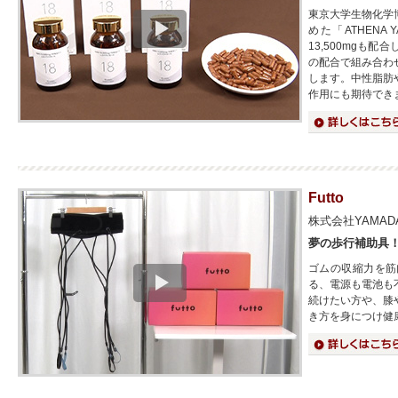
東京大学生物化学
めた「ATHEN
13,500mgも
の配合で組み合わ
します。中性脂肪
作用にも期待でき
詳細はこちら
Futto
株式会社YAMAD
夢の歩行補助具
ゴムの収縮力を筋
る、電源も電池も
続けたい方や、膝
き方を身につけ健
詳細はこちら