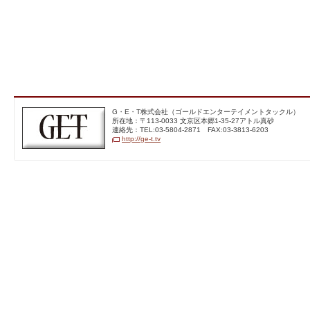
G・E・T株式会社（ゴー
G・E・T株式会社（ゴールドエンターテイメントタックル）
ルドエンターテイメントテ
所在地：〒113‐0033 文京区本郷1-35-27アトル真砂
レビジョン）
連絡先：TEL:03-5804-2871 FAX:03-3813-6203
http://ge-t.tv