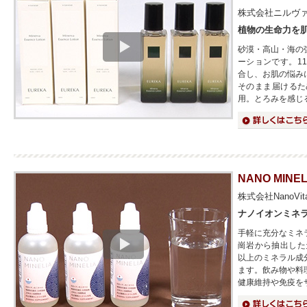
株式会社ニルヴ
植物の生命力を
砂漠・高山・海の
ーションです。1
合し、お肌の悩み
そのまま届けるた
用。とろみを感じ
詳細はこちら
NANO MINEL
株式会社NanoVita
ナノイオンミネ
手軽に充分なミネ
崗岩から抽出した
以上のミネラル成
ます。飲み物や料
健康維持や免疫を
詳細はこちら