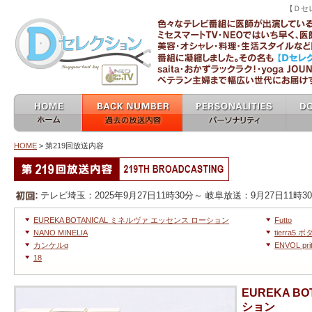
【Ｄセ
ミセスマートTV 
ホーム home
過去の放送内容 バックナン
パーソナリティ
女医
バー backnumber
personalities
HOME
> 第219回放送内容
他の放送回へ移動
第219回放送内容
テレビ埼玉：2025年9月27日11時30分～ 岐阜放送：9月27日11時3
EUREKA BOTANICAL ミネルヴァ エッセンス ローション
Futto
NANO MINELIA
tierra
カンケルα
ENVOL prit
18
EUREKA B
ション