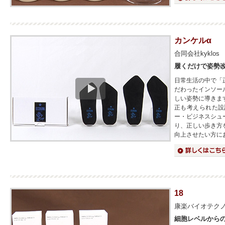
カンケルα
合同会社kyklos
履くだけで姿勢
日常生活の中で「
だわったインソー
しい姿勢に導きま
正も考えられた設
ー・ビジネスシュ
り、正しい歩き方
向上させたい方に
詳細はこちら
18
康楽バイオテク
細胞レベルからの