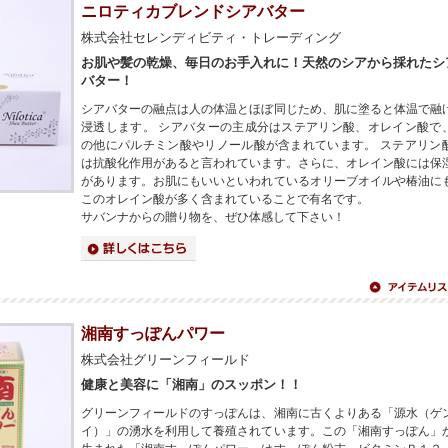
ニロティカブレンドシアバター
株式会社セレンディビティ・トレーディング
お肌や髪の乾燥、毎日のお手入れに！天然のシアから採れたシ
バター！
シアバターの融点は人の体温とほぼ同じため、肌に塗ると体温で融
浸透します。 シアバターの主成分はステアリン酸、オレイン酸で
の他にパルチミン酸やリノール酸が含まれています。 ステアリン
は抗酸化作用があると言われています。さらに、オレイン酸には保
があります。お肌にもいいといわれているオリーブオイルや椿油に
このオレイン酸が多く含まれていることで有名です。
サバンナからの贈り物を、ぜひ体感して下さい！
詳細はこちら
アイテムリス
へ
湘南すっぽんパワー
株式会社グリーンフィールド
健康と美容に「湘南」のスッポン！！
グリーンフィールドのすっぽんは、湘南に古くよりある「源水（ゲ
イ）」の湧水を利用して養殖されています。この「湘南すっぽん」