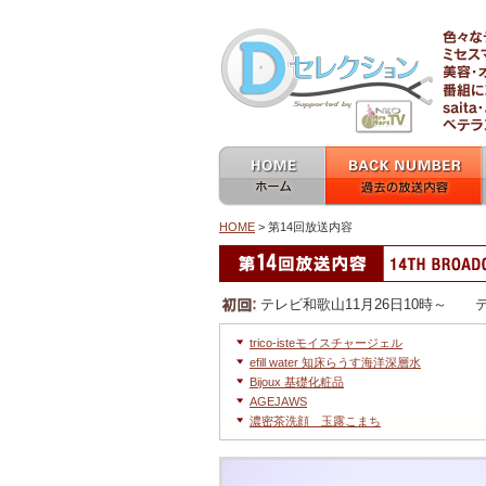
ホーム home
過去の放送内容 バックナン
バー backnumber
HOME
> 第14回放送内容
他の放送回へ移動
第14回放送内容
テレビ和歌山11月26日10時～ テ
trico-isteモイスチャージェル
efill water 知床らうす海洋深層水
Bijoux 基礎化粧品
AGEJAWS
濃密茶洗顔 玉露こまち