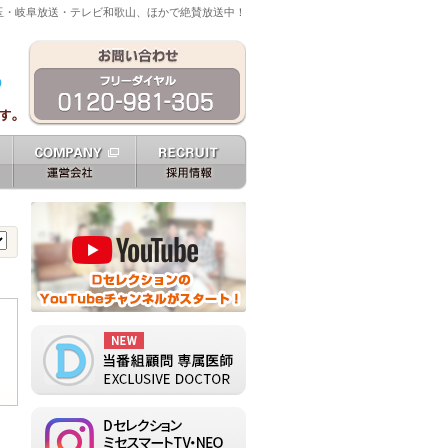
玉・岐阜放送・テレビ和歌山、ほかで絶賛放送中！
g
運営会社 company
採用情報 recruit