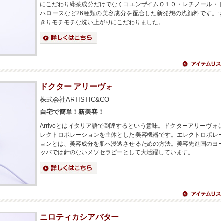
にこだわり緑茶成分だけでなくコエンザイムＱ１０・レチノール・
ハロースなど26種類の美容成分を配合した新発想の洗顔料です。
きりモチモチな洗い上がりにこだわりました。
詳細はこちら
アイテムリス
へ
ドクター アリーヴォ
株式会社ARTISTIC&CO
自宅で簡単！新美容！
Arrivoとはイタリア語で到達するという意味。ドクターアリーヴォ
レクトロポレーションを主体とした美容機器です。エレクトロポレ
ョンとは、美容成分を肌へ浸透させるための方法。美容先進国のヨ
ッパでは針のないメソセラピーとして大活躍しています。
詳細はこちら
アイテムリス
へ
ニロティカシアバター