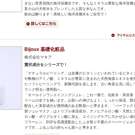
きない世界屈指の海洋深層水です。そんなミネラル豊富な海洋深層
富士山の天然水をブレンドした上質な水なんです。
飲めば解ります！美味しい海洋深層水をご自宅で！
詳細はこちら
アイテムリス
へ
Bijoux 基礎化粧品
株式会社マキア
贅沢成分をシリーズで！
「ナチュラルピーリング」は皮膚のビタミンといわれているビタミ
や数種のアミノ酸、ミネラルが豊富に含まれた天然海藻エキスを使
たソフトピーリングで、新陳代謝を促します。古い角質を洗い流し
ランク明るい透明肌へ。
「オールインワンエイジングジュレ」これ一個で、化粧水・美容液
リームの全てを補います。お肌への伸びもよく、しっかり保湿。贅
配合した美容成分が透明感のある艶肌へと導きます。「パーフェク
密ジュレマスク」はトリプル保湿成分、ナノヒアルロン酸・天然ヒ
ロン酸・ポリグルタミン酸に加え、エイジングケアに欠かせない成
フラーレン、EGFを高濃度配合したふき取り不要のスーパージェル
クです。ぷるぷるの赤ちゃん肌へと導きます。