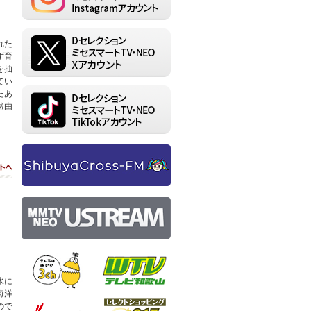
れた
ず育
を抽
てい
たあ
然由
ト
テレビ埼玉
テレビ和歌山
水に
海洋
ぎふチャン
セレクトショッピン
ので
グch.217