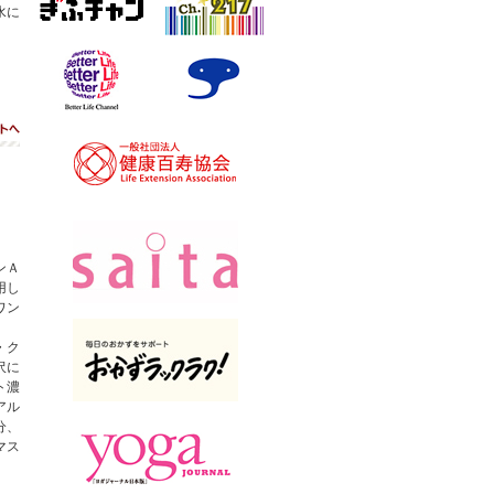
水に
ベターライフチャン
スカパー！
ネル
ト
ンＡ
用し
ワン
・ク
沢に
ト濃
アル
分、
マス