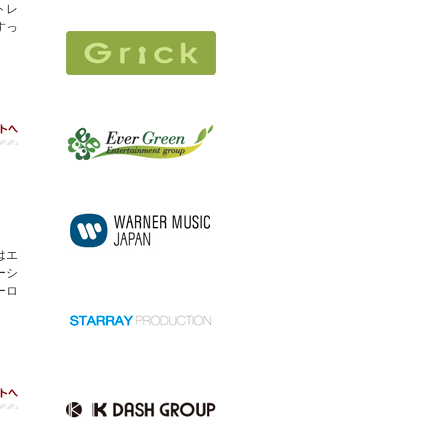
トレ
すっ
ト
はエ
ーシ
ーロ
ト