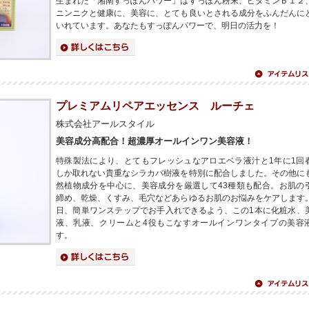
生まれた「湘南すっぽんパワー」はすっぽん粉末、ビタミンＢ１２
ニンニクと健康に、美容に、とても良いとされる成分をふんだんに
いれています。あなたもすっぽんパワーで、明日の活力を！
詳細はこちら
アイテムリス
へ
プレミアムリペアエッセンス ルーチェ
株式会社アールスタイル
美容成分高配合！超濃厚オールインワン美容液！
特殊製法により、とてもフレッシュなアロエベラ液汁と1年に1回
しか取れない貴重なシラカバ樹液を特別に配合しました。その他に
然植物成分を中心に、美容成分を厳選して43種類も配合。お肌の
締め、乾燥、くすみ、毛穴などあらゆるお肌のお悩みをケアします
日、簡単ワンステップでお手入れできるよう、この1本に化粧水、
液、乳液、クリームと4役もこなすオールインワンタイプの美容
す。
詳細はこちら
アイテムリス
へ