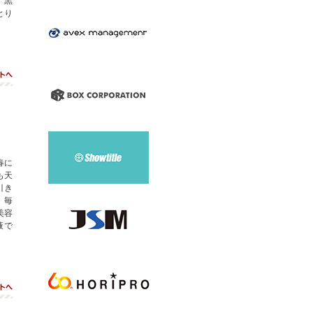
、黒
とり
ト
春に
も天
引き
。毎
美容
液で
ト