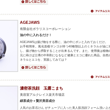
詳細はこちら
アイテムリス
へ
AGEJAWS
有限会社ポラリスコーポレーション
油の中に入れるだけ！
AGEJAWSは揚げ物をする際に、油の中にポンと入れておくだけ。
お手軽簡単。風化造礁サンゴが持つ40種類以上のミネラルが油に
し、揚げ物から摂取することが出来るんです。また、使用後は植物
元に蒔けば土壌の中和剤になるなど健康とエコに優れた商品。自然
ネラルとエコを、実践してみては？
詳細はこちら
アイテムリス
へ
濃密茶洗顔 玉露こまち
美容室アルクレイス楽天市場店
緑茶成分＋贅沢美容成分
人気のお茶石けん がチューブに入った美人肌洗顔フォーム洗い上