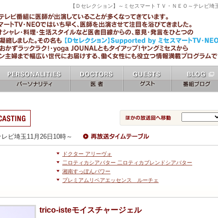
【Ｄセレクション】～ミセスマートＴＶ・ＮＥＯ～テレビ埼
ミセスマートTV NEO [ mrs mart TV NEO ]
パーソナリティ
女医 docters
ゲスト guests
番組ブログ blo
personalities
タイムテーブル
レビ埼玉11月26日10時～
ドクター アリーヴォ
二ロティカシアバター 二ロティカブレンドシアバター
湘南すっぽんパワー
プレミアムリペアエッセンス ルーチェ
trico-isteモイスチャージェル