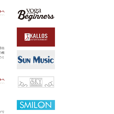
ト
溶出
の根
のミ
ト
がり