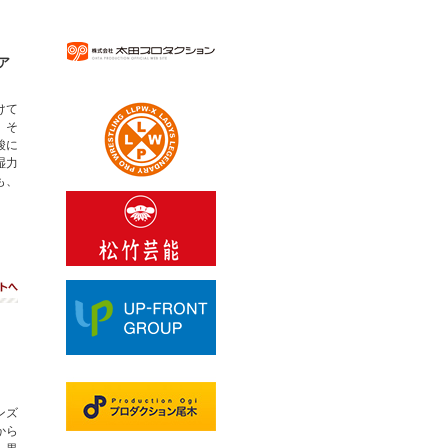
ア
けて
、そ
酸に
湿力
も、
ト
ンズ
から